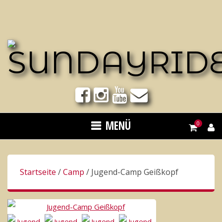
Springe
zum
Inhalt
MENÜ
0
Startseite
/
Camp
/ Jugend-Camp Geißkopf