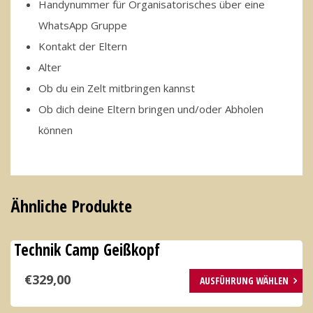
Handynummer für Organisatorisches über eine
WhatsApp Gruppe
Kontakt der Eltern
Alter
Ob du ein Zelt mitbringen kannst
Ob dich deine Eltern bringen und/oder Abholen
können
Ähnliche Produkte
Technik Camp Geißkopf
Dieses
€
329,00
AUSFÜHRUNG WÄHLEN
Produkt
weist