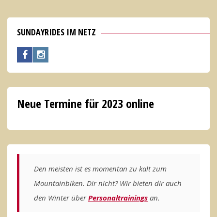
mehrere
Varianten
SUNDAYRIDES IM NETZ
auf.
Die
Optionen
können
Neue Termine für 2023 online
auf
der
Produktseite
gewählt
werden
Den meisten ist es momentan zu kalt zum
Mountainbiken. Dir nicht? Wir bieten dir auch
den Winter über
Personaltrainings
an.