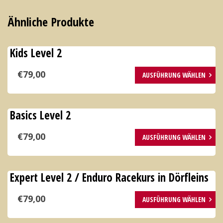
Ähnliche Produkte
Kids Level 2
Dieses
€
79,00
AUSFÜHRUNG WÄHLEN
Produkt
weist
mehrere
Basics Level 2
Varianten
Dieses
€
79,00
AUSFÜHRUNG WÄHLEN
auf.
Produkt
Die
weist
Optionen
mehrere
Expert Level 2 / Enduro Racekurs in Dörfleins
können
Varianten
Dieses
€
79,00
AUSFÜHRUNG WÄHLEN
auf
auf.
Produkt
der
Die
weist