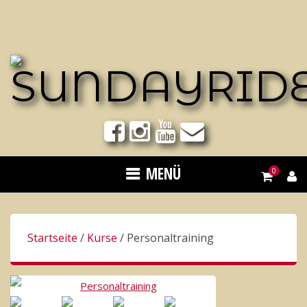
Springe
zum
Inhalt
MENÜ
0
Startseite
/
Kurse
/ Personaltraining