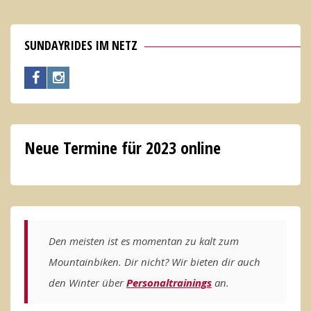
Produktseite
Optionen
mehrere
gewählt
können
Varianten
SUNDAYRIDES IM NETZ
werden
auf
auf.
der
Die
Produktseite
Optionen
gewählt
können
werden
Neue Termine für 2023 online
auf
der
Produktseite
gewählt
werden
Den meisten ist es momentan zu kalt zum
Mountainbiken. Dir nicht? Wir bieten dir auch
den Winter über
Personaltrainings
an.